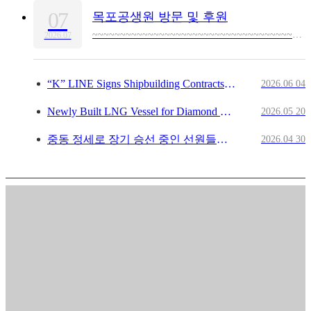
07
목포공생원 방문 및 후원
~~~~~~~~~~~~~~~~~~~~~~~~~~~~~~~~~~~~~~~~~~~~~~~~~~~~~~~~~~~~~~~~~~~~~~~~~~~~~~~K Line Korea는 오랜 역사와 전통을 가진 아동복지시설인 목포공생원에 후원금을 기부하였습니다.후원금은 아이들의 생활환경 개선을 위해 책상, 침대 등 필요한 물품을 마련하는 데 사용되었으며,이후 목포공생원을 방문하여 시설 관계자의 안내를 받아 원내를 둘러보고 후원금이 실제로 활용된 모습을 직접 확인하였습니다.또한 목포공생원으로부터 감사장을 전달받으며, 나눔의 의미를 다시 한번 되새기는 뜻깊은 시간을 가졌습니다.K Line Korea는 앞으로도 지역사회와 함께 성장하며, 도움이 필요한 이웃들을 위한 사회공헌 활동을 지속적으로 이어가겠습니다.
2026.07
“K” LINE Signs Shipbuilding Contracts for Four LNG-fueled Ca…
2026.06
04
Newly Built LNG Vessel for Diamond Global Energy Named DIAMO…
2026.05
20
중동 정세로 장기 승선 중인 선원들을 응원하는 영상 공개 ~ 선상에서 힘쓰는 동료들에게 전하는 가족의 응원 …
2026.04
30