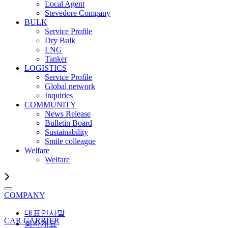
Local Agent
Stevedore Company
BULK
Service Profile
Dry Bulk
LNG
Tanker
LOGISTICS
Service Profile
Global network
Inquiries
COMMUNITY
News Release
Bulletin Board
Sustainability
Smile colleague
Welfare
Welfare
COMPANY
대표인사말
CAR CARRIER
회사개요