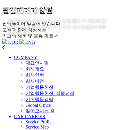
팝업레이어 알림
CAR CARRIER
BULK
LOGISTICS
자동차 해상운송 서비스의 질을 높이고 자동차 전
원료화물과 각종 드라이벌크 화물의 해상운송에
고객의 기대를 만족시키기 위해 최상의 서비스를
팝업레이어 알림이 없습니다.
용선의 선단을 강화시키기 위해 끊임없는 노력을
있어 국내외 화주들에게 최상의 서비스를 제공하
제공하는 Logistics Partner 가 되고자 최선을 다하
고객과 함께 성장하는
기울여 왔습니다.
고 있습니다.
겠습니다.
최고의 해운 및 물류 파트너
KOR
ENG
COMPANY
대표인사말
회사개요
회사연혁
회사비전
기업행동헌장
기업행동헌장_실행요점
기본행동강령
Global Office
찾아오시는 길
CAR CARRIER
Service Profile
Service Map