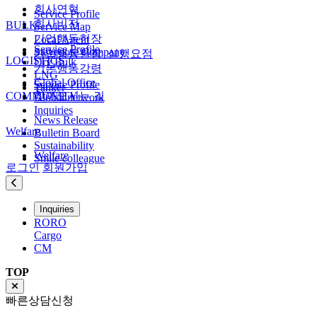
회사연혁
Service Profile
회사비전
BULK
Service Map
기업행동헌장
Local Agent
Service Profile
Stevedore Company
기업행동헌장_실행요점
LOGISTICS
Dry Bulk
기본행동강령
LNG
Global Office
Service Profile
Tanker
COMMUNITY
찾아오시는 길
Global network
Inquiries
News Release
Welfare
Bulletin Board
Sustainability
Welfare
Smile colleague
로그인
회원가입
Inquiries
RORO
Cargo
CM
TOP
빠른상담신청